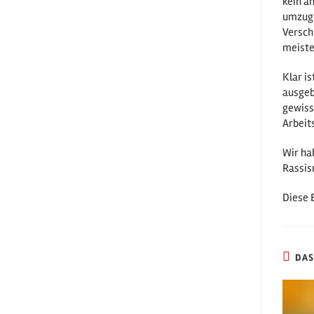
kein a
umzuge
Versch
meiste
Klar i
ausgeb
gewiss
Arbeit
Wir ha
Rassis
Diese 
DAS