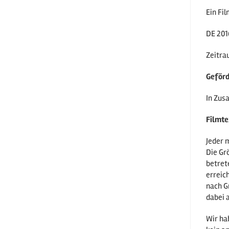
Ein Fil
DE 201
Zeitra
Geförd
In Zus
Filmte
Jeder 
Die Gr
betret
erreic
nach G
dabei 
Wir ha