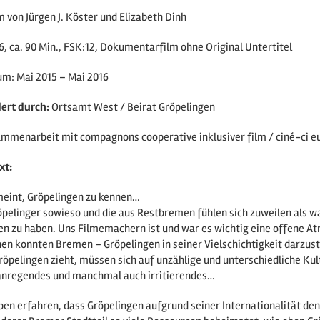
m von Jürgen J. Köster und Elizabeth Dinh
6, ca. 90 Min., FSK:12, Dokumentarfilm ohne Original Untertitel
um: Mai 2015 – Mai 2016
ert durch:
Ortsamt West / Beirat Gröpelingen
ammenarbeit mit compagnons cooperative inklusiver film / ciné-ci eu
xt:
meint, Gröpelingen zu kennen…
öpelinger sowieso und die aus Restbremen fühlen sich zuweilen als w
en zu haben. Uns Filmemachern ist und war es wichtig eine offene At
hen konnten Bremen – Gröpelingen in seiner Vielschichtigkeit darzus
röpelingen zieht, müssen sich auf unzählige und unterschiedliche Kult
anregendes und manchmal auch irritierendes…
ben erfahren, dass Gröpelingen aufgrund seiner Internationalität den