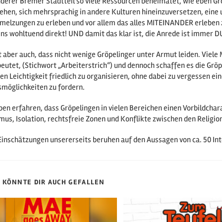
nderer Bremer Stadtteil so viele Ressourcen beheimatet, wie eben Grö
hen, sich mehrsprachig in andere Kulturen hineinzuversetzen, eine un
melzungen zu erleben und vor allem das alles MITEINANDER erleben z
ns wohltuend direkt! UND damit das klar ist, die Anrede ist immer DU, 
st aber auch, dass nicht wenige Gröpelinger unter Armut leiden. Viel
eutet, (Stichwort „Arbeiterstrich“) und dennoch schaffen es die Gröp
en Leichtigkeit friedlich zu organisieren, ohne dabei zu vergessen e
smöglichkeiten zu fordern.
ben erfahren, dass Gröpelingen in vielen Bereichen einen Vorbildchara
mus, Isolation, rechtsfreie Zonen und Konflikte zwischen den Religi
Einschätzungen unsererseits beruhen auf den Aussagen von ca. 50 In
 KÖNNTE DIR AUCH GEFALLEN