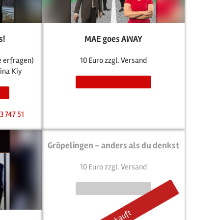
s!
MAE goes AWAY
e erfragen)
10 Euro zzgl. Versand
ina Kiy
Per E-Mail anfragen
en
3 747 51
Gröpelingen – anders als du denkst
10 Euro zzgl. Versand
Per E-Mail anfragen