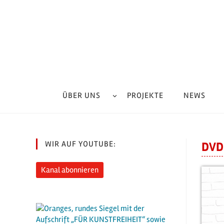
Zum
Inhalt
springen
ÜBER UNS
PROJEKTE
NEWS
WIR AUF YOUTUBE:
DVD
Kanal abonnieren